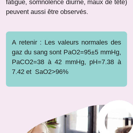
fatigue, somnolence diurne, maux de tête)
peuvent aussi être observés.
A retenir : Les valeurs normales des
gaz du sang sont PaO2=95±5 mmHg,
PaCO2=38 à 42 mmHg, pH=7.38 à
7.42 et SaO2>96%