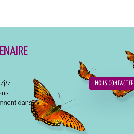
ENAIRE
7j/7.
NOUS CONTACTER
iens
nnent dans